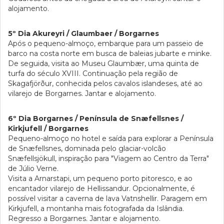
alojamento.
5º Dia Akureyri / Glaumbaer / Borgarnes
Após o pequeno-almoço, embarque para um passeio de
barco na costa norte em busca de baleias jubarte e minke.
De seguida, visita ao Museu Glaumbær, uma quinta de
turfa do século XVIII. Continuação pela região de
Skagafjörður, conhecida pelos cavalos islandeses, até ao
vilarejo de Borgarnes. Jantar e alojamento.
6º Dia Borgarnes / Península de Snæfellsnes /
Kirkjufell / Borgarnes
Pequeno-almoço no hotel e saída para explorar a Península
de Snæfellsnes, dominada pelo glaciar-volcão
Snæfellsjökull, inspiração para "Viagem ao Centro da Terra"
de Júlio Verne.
Visita a Arnarstapi, um pequeno porto pitoresco, e ao
encantador vilarejo de Hellissandur. Opcionalmente, é
possível visitar a caverna de lava Vatnshellir. Paragem em
Kirkjufell, a montanha mais fotografada da Islândia.
Regresso a Borgarnes. Jantar e alojamento.