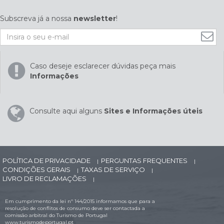
Subscreva já a nossa
newsletter
!
Caso deseje esclarecer dúvidas peça mais
Informações
Consulte aqui alguns
Sites e Informações úteis
POLÍTICA DE PRIVACIDADE
PERGUNTAS FREQUENTES
|
|
CONDIÇÕES GERAIS
TAXAS DE SERVIÇO
|
|
LIVRO DE RECLAMAÇÕES
|
Em cumprimento da lei nº 144/2015 informamos que para a
resolução de conflitos de consumo deve ser contactada a
comissão arbitral do Turismo de Portugal
www.turismodeportugal.pt