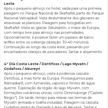
Leste
Após o pequeno-almoço no hotel, saída para uma primeira
paragem no Parque Nacional de Skaftafell, parte do Parque
Nacional Vatnajökull. Vista deslumbrante dos glaciares ao
atravessar as planícies. Paragem para fotografias em
Skaftafell. Visita ao glaciar Jökulsárlón, o maior da Europa,
com tempo livre para almoço nas proximidades.
Opcionalmente, é possível fazer um passeio de barco
anfíbio entre os icebergs (duração: 30-40 minutos).
Continuação ao longo da costa leste, passando por
encantadores vilarejos de pescadores. Jantar e alojamento.
4º Dia Costa Leste / Dettifoss / Lago Myvatn /
Godafoss / Akureyri
Após o pequeno-almoço, visita à poderosa cascata
Dettifoss, a mais forte da Europa. Prosseguimos para
Námaskarð, com fumarolas, vapores e fontes de água
quente. Exploração da região do lago Mývatn, com
formações vulcânicas únicas, como Dimmuborgir (“Castelo
Negro”). De tarde, tempo para relaxar nas termas de
Mývatn (entrada e toalha incluídas). Paragem na cascata
Godafoss antes da chegada à área de Akureyri. Jantar e