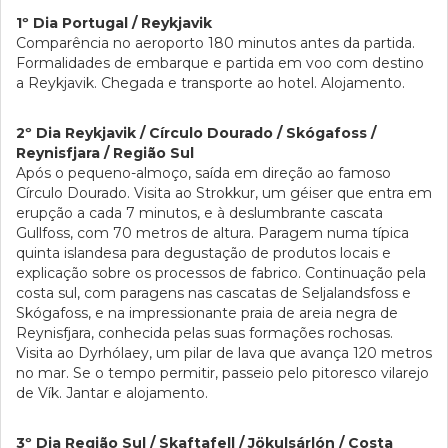
1º Dia Portugal / Reykjavik
Comparência no aeroporto 180 minutos antes da partida.
Formalidades de embarque e partida em voo com destino
a Reykjavik. Chegada e transporte ao hotel. Alojamento.
2º Dia Reykjavik / Círculo Dourado / Skógafoss /
Reynisfjara / Região Sul
Após o pequeno-almoço, saída em direção ao famoso
Círculo Dourado. Visita ao Strokkur, um géiser que entra em
erupção a cada 7 minutos, e à deslumbrante cascata
Gullfoss, com 70 metros de altura. Paragem numa típica
quinta islandesa para degustação de produtos locais e
explicação sobre os processos de fabrico. Continuação pela
costa sul, com paragens nas cascatas de Seljalandsfoss e
Skógafoss, e na impressionante praia de areia negra de
Reynisfjara, conhecida pelas suas formações rochosas.
Visita ao Dyrhólaey, um pilar de lava que avança 120 metros
no mar. Se o tempo permitir, passeio pelo pitoresco vilarejo
de Vík. Jantar e alojamento.
3º Dia Região Sul / Skaftafell / Jökulsárlón / Costa