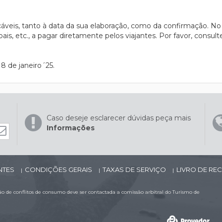
cáveis, tanto à data da sua elaboração, como da confirmação. No
ais, etc., a pagar diretamente pelos viajantes. Por favor, consul
8 de janeiro´25.
Caso deseje esclarecer dúvidas peça mais
Informações
NTES
CONDIÇÕES GERAIS
TAXAS DE SERVIÇO
LIVRO DE R
|
|
|
 de conflitos de consumo deve ser contactada a comissão arbitral do Turismo de