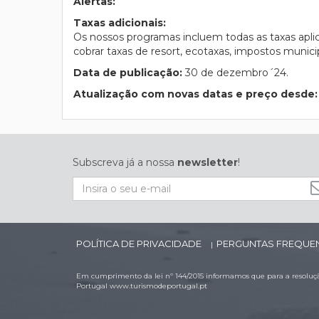
Alertas:
Taxas adicionais:
Os nossos programas incluem todas as taxas apli
cobrar taxas de resort, ecotaxas, impostos municip
Data de publicação:
30 de dezembro´24.
Atualização com novas datas e preço desde:
Subscreva já a nossa
newsletter
!
POLÍTICA DE PRIVACIDADE
PERGUNTAS FREQUE
|
Em cumprimento da lei nº 144/2015 informamos que para a resolução
Portugal
www.turismodeportugal.pt