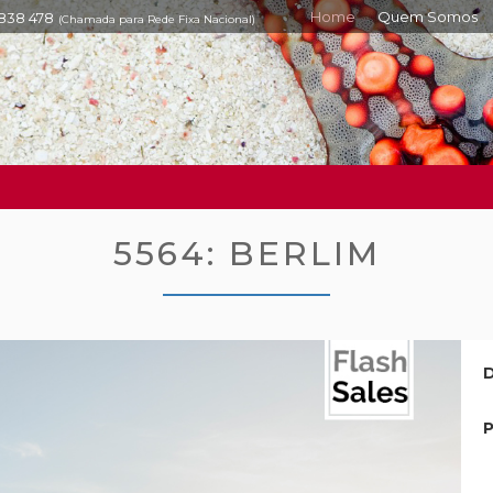
Home
Quem Somos
 838 478
(Chamada para Rede Fixa Nacional)
5564: BERLIM
D
P