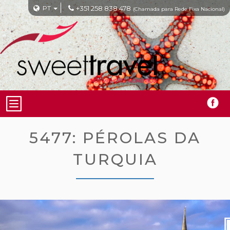
PT
+351 258 838 478
(Chamada para Rede Fixa Nacional)
5477: PÉROLAS DA
TURQUIA