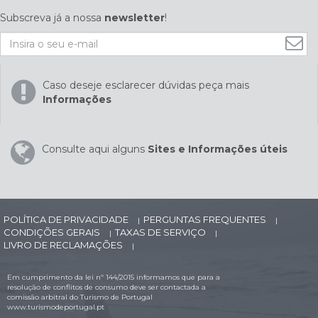
Subscreva já a nossa
newsletter
!
Caso deseje esclarecer dúvidas peça mais
Informações
Consulte aqui alguns
Sites e Informações úteis
POLÍTICA DE PRIVACIDADE
PERGUNTAS FREQUENTES
|
|
CONDIÇÕES GERAIS
TAXAS DE SERVIÇO
|
|
LIVRO DE RECLAMAÇÕES
|
Em cumprimento da lei nº 144/2015 informamos que para a
resolução de conflitos de consumo deve ser contactada a
comissão arbitral do Turismo de Portugal
www.turismodeportugal.pt