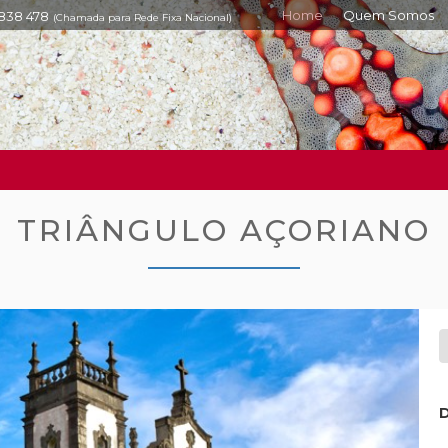
Home
Quem Somos
 838 478
(Chamada para Rede Fixa Nacional)
TRIÂNGULO AÇORIANO
D