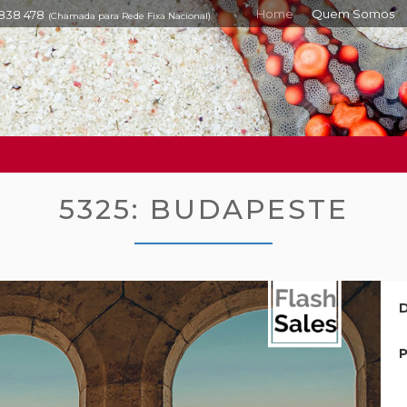
Home
Quem Somos
 838 478
(Chamada para Rede Fixa Nacional)
5325: BUDAPESTE
D
P