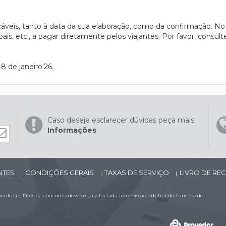
cáveis, tanto à data da sua elaboração, como da confirmação. No
ais, etc., a pagar diretamente pelos viajantes. Por favor, consul
:
8 de janeiro'26.
Caso deseje esclarecer dúvidas peça mais
Informações
NTES
CONDIÇÕES GERAIS
TAXAS DE SERVIÇO
LIVRO DE R
|
|
|
 de conflitos de consumo deve ser contactada a comissão arbitral do Turismo de