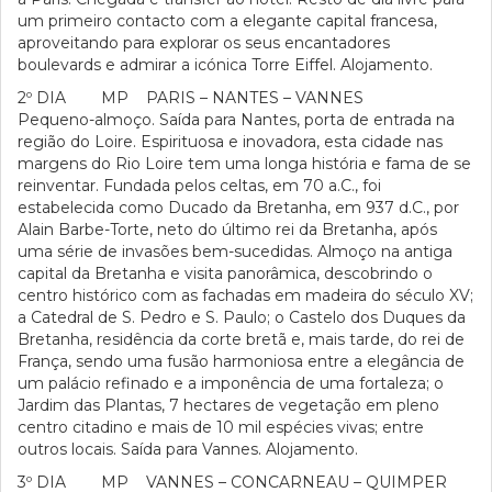
um primeiro contacto com a elegante capital francesa,
aproveitando para explorar os seus encantadores
boulevards e admirar a icónica Torre Eiffel. Alojamento.
2º DIA MP PARIS – NANTES – VANNES
Pequeno-almoço. Saída para Nantes, porta de entrada na
região do Loire. Espirituosa e inovadora, esta cidade nas
margens do Rio Loire tem uma longa história e fama de se
reinventar. Fundada pelos celtas, em 70 a.C., foi
estabelecida como Ducado da Bretanha, em 937 d.C., por
Alain Barbe-Torte, neto do último rei da Bretanha, após
uma série de invasões bem-sucedidas. Almoço na antiga
capital da Bretanha e visita panorâmica, descobrindo o
centro histórico com as fachadas em madeira do século XV;
a Catedral de S. Pedro e S. Paulo; o Castelo dos Duques da
Bretanha, residência da corte bretã e, mais tarde, do rei de
França, sendo uma fusão harmoniosa entre a elegância de
um palácio refinado e a imponência de uma fortaleza; o
Jardim das Plantas, 7 hectares de vegetação em pleno
centro citadino e mais de 10 mil espécies vivas; entre
outros locais. Saída para Vannes. Alojamento.
3º DIA MP VANNES – CONCARNEAU – QUIMPER