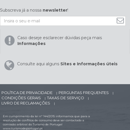
Subscreva já a nossa
newsletter
!
Caso deseje esclarecer dúvidas peça mais
Informações
Consulte aqui alguns
Sites e Informações úteis
POLÍTICA DE PRIVACIDADE
PERGUNTAS FREQUENTES
|
|
CONDIÇÕES GERAIS
TAXAS DE SERVIÇO
|
|
LIVRO DE RECLAMAÇÕES
|
Em cumprimento da lei nº 144/2015 informamos que para a
resolução de conflitos de consumo deve ser contactada a
comissão arbitral do Turismo de Portugal
www.turismodeportugal.pt