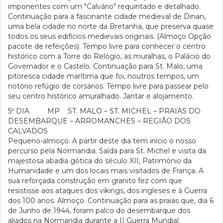
imponentes com um "Calvário" requintado e detalhado.
Continuação para a fascinante cidade medieval de Dinan,
uma bela cidade no norte da Bretanha, que preserva quase
todos os seus edifícios medievais originais. (Almoço Opção
pacote de refeições). Tempo livre para conhecer o centro
histórico com a Torre do Relógio, as muralhas, o Palácio do
Governador e o Castelo. Continuação para St. Malo, uma
pitoresca cidade marítima que foi, noutros tempos, um
notório refúgio de corsários. Tempo livre para passear pelo
seu centro histórico amuralhado. Jantar e alojamento.
5º DIA MP ST. MALO – ST. MICHEL – PRAIAS DO
DESEMBARQUE – ARROMANCHES – REGIÃO DOS
CALVADOS
Pequeno-almoço. A partir deste dia tem início o nosso
percurso pela Normandia. Saída para St. Michel e visita da
majestosa abadia gótica do século XII, Património da
Humanidade e um dos locais mais visitados de França. A
sua reforçada construção em granito fez com que
resistisse aos ataques dos vikings, dos ingleses e à Guerra
dos 100 anos. Almoço. Continuação para as praias que, dia 6
de Junho de 1944, foram palco do desembarque dos
aliados na Normandia durante a II Guerra Mundial.