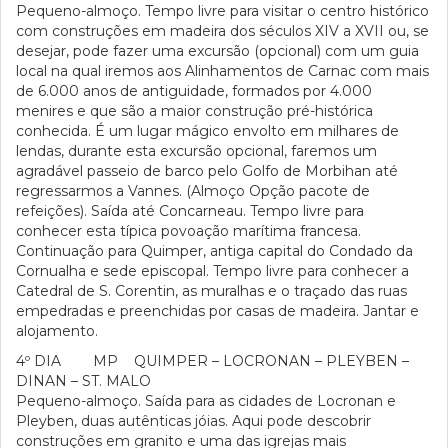
Pequeno-almoço. Tempo livre para visitar o centro histórico
com construções em madeira dos séculos XIV a XVII ou, se
desejar, pode fazer uma excursão (opcional) com um guia
local na qual iremos aos Alinhamentos de Carnac com mais
de 6.000 anos de antiguidade, formados por 4.000
menires e que são a maior construção pré-histórica
conhecida. É um lugar mágico envolto em milhares de
lendas, durante esta excursão opcional, faremos um
agradável passeio de barco pelo Golfo de Morbihan até
regressarmos a Vannes. (Almoço Opção pacote de
refeições). Saída até Concarneau. Tempo livre para
conhecer esta típica povoação marítima francesa.
Continuação para Quimper, antiga capital do Condado da
Cornualha e sede episcopal. Tempo livre para conhecer a
Catedral de S. Corentin, as muralhas e o traçado das ruas
empedradas e preenchidas por casas de madeira. Jantar e
alojamento.
4º DIA MP QUIMPER – LOCRONAN – PLEYBEN –
DINAN – ST. MALO
Pequeno-almoço. Saída para as cidades de Locronan e
Pleyben, duas autênticas jóias. Aqui pode descobrir
construções em granito e uma das igrejas mais