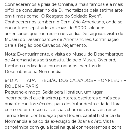
Conheceremos a praia de Omaha, a mais famosa e a mais
difícil de conquistar no dia D, imortalizada pela sétima arte
em filmes como “O Resgate do Soldado Ryan”.
Conheceremos também o Cemitério Americano, onde se
encontram sepultados os mais de 9000 soldados
americanos que morreram nesse dia. De seguida, visita do
Museu do Desembarque de Arromanches. Continuação
para a Região dos Calvados. Alojamento.
Nota: Eventualmente, a visita ao Museu do Desembarque
de Arromanches será substituída pelo Museu Overlord,
também dedicado a comemorar os eventos do
Desembarco na Normandia.
6º DIA APA REGIÃO DOS CALVADOS – HONFLEUR –
ROUEN – PARIS
Pequeno-almoço. Saída para Honfleur, um lugar
incomparável que inspirou pintores, escritores e músicos
durante muitos séculos, para desfrutar desta cidade litoral
com seu pitoresco cais e suas charmosas ruas estreitas.
Tempo livre. Continuação para Rouen, capital histórica da
Normandia e palco da execução de Joana d'Arc. Visita
panorâmica com guia local na qual conheceremos a zona