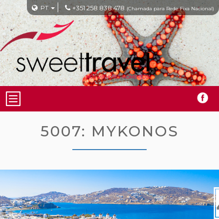
PT
+351 258 838 478
(Chamada para Rede Fixa Nacional)
5007: MYKONOS