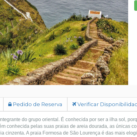
Pedido de Reserva
Verificar Disponibilida
integrante do grupo oriental. É conhecida por ser a ilha sol, por
bém conhecida pelas suas praias de areia dourada, as únicas c
eia cinzenta. A praia Formosa de São Lourença é das mais elog