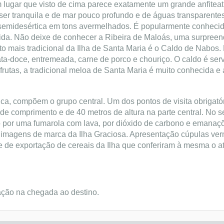
 lugar que visto de cima parece exatamente um grande anfiteat
er tranquila e de mar pouco profundo e de águas transparentes
semidesértica em tons avermelhados. É popularmente conhecid
gida. Não deixe de conhecer a Ribeira de Maloás, uma surpree
to mais tradicional da Ilha de Santa Maria é o Caldo de Nabos. 
ata-doce, entremeada, carne de porco e chouriço. O caldo é ser
frutas, a tradicional meloa de Santa Maria é muito conhecida e
ca, compõem o grupo central. Um dos pontos de visita obrigatór
 comprimento e de 40 metros de altura na parte central. No seu
 por uma fumarola com lava, por dióxido de carbono e emanaçõ
imagens de marca da Ilha Graciosa. Apresentação cúpulas ver
de exportação de cereais da Ilha que conferiram à mesma o atr
ação na chegada ao destino.