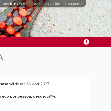
Check-In Online
Brochuras Online
Contactos
A
ata:
Válido até 30 Abril 2027
reço por pessoa, desde:
397€