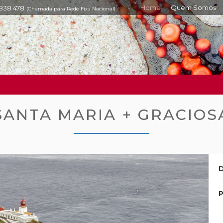
Home
Quem Somos
 838 478
(Chamada para Rede Fixa Nacional)
SANTA MARIA + GRACIOS
D
P