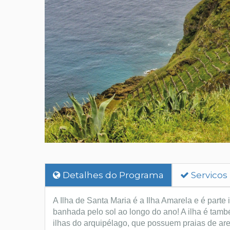
Detalhes do Programa
Servicos
A Ilha de Santa Maria é a Ilha Amarela e é parte 
banhada pelo sol ao longo do ano! A ilha é tam
ilhas do arquipélago, que possuem praias de ar