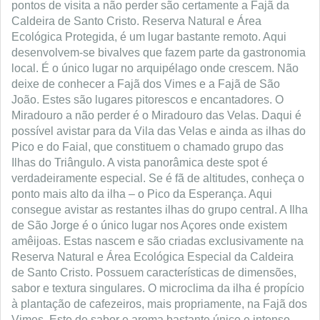
pontos de visita a não perder são certamente a Fajã da
Caldeira de Santo Cristo. Reserva Natural e Área
Ecológica Protegida, é um lugar bastante remoto. Aqui
desenvolvem-se bivalves que fazem parte da gastronomia
local. É o único lugar no arquipélago onde crescem. Não
deixe de conhecer a Fajã dos Vimes e a Fajã de São
João. Estes são lugares pitorescos e encantadores. O
Miradouro a não perder é o Miradouro das Velas. Daqui é
possível avistar para da Vila das Velas e ainda as ilhas do
Pico e do Faial, que constituem o chamado grupo das
Ilhas do Triângulo. A vista panorâmica deste spot é
verdadeiramente especial. Se é fã de altitudes, conheça o
ponto mais alto da ilha – o Pico da Esperança. Aqui
consegue avistar as restantes ilhas do grupo central. A Ilha
de São Jorge é o único lugar nos Açores onde existem
amêijoas. Estas nascem e são criadas exclusivamente na
Reserva Natural e Área Ecológica Especial da Caldeira
de Santo Cristo. Possuem características de dimensões,
sabor e textura singulares. O microclima da ilha é propício
à plantação de cafezeiros, mais propriamente, na Fajã dos
Vimes. Este de sabor e aroma bastante único e intenso.