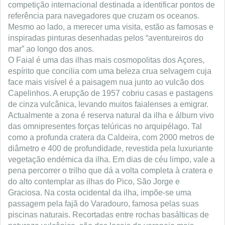
competição internacional destinada a identificar pontos de
referência para navegadores que cruzam os oceanos.
Mesmo ao lado, a merecer uma visita, estão as famosas e
inspiradas pinturas desenhadas pelos “aventureiros do
mar” ao longo dos anos.
O Faial é uma das ilhas mais cosmopolitas dos Açores,
espírito que concilia com uma beleza crua selvagem cuja
face mais visível é a paisagem nua junto ao vulcão dos
Capelinhos. A erupção de 1957 cobriu casas e pastagens
de cinza vulcânica, levando muitos faialenses a emigrar.
Actualmente a zona é reserva natural da ilha e álbum vivo
das omnipresentes forças telúricas no arquipélago. Tal
como a profunda cratera da Caldeira, com 2000 metros de
diâmetro e 400 de profundidade, revestida pela luxuriante
vegetação endémica da ilha. Em dias de céu limpo, vale a
pena percorrer o trilho que dá a volta completa à cratera e
do alto contemplar as ilhas do Pico, São Jorge e
Graciosa. Na costa ocidental da ilha, impõe-se uma
passagem pela fajã do Varadouro, famosa pelas suas
piscinas naturais. Recortadas entre rochas basálticas de