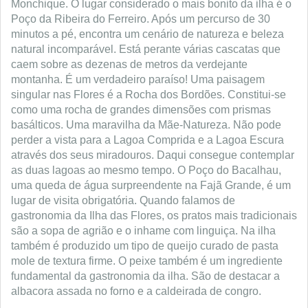
Monchique. O lugar considerado o mais bonito da ilha é o
Poço da Ribeira do Ferreiro. Após um percurso de 30
minutos a pé, encontra um cenário de natureza e beleza
natural incomparável. Está perante várias cascatas que
caem sobre as dezenas de metros da verdejante
montanha. É um verdadeiro paraíso! Uma paisagem
singular nas Flores é a Rocha dos Bordões. Constitui-se
como uma rocha de grandes dimensões com prismas
basálticos. Uma maravilha da Mãe-Natureza. Não pode
perder a vista para a Lagoa Comprida e a Lagoa Escura
através dos seus miradouros. Daqui consegue contemplar
as duas lagoas ao mesmo tempo. O Poço do Bacalhau,
uma queda de água surpreendente na Fajã Grande, é um
lugar de visita obrigatória. Quando falamos de
gastronomia da Ilha das Flores, os pratos mais tradicionais
são a sopa de agrião e o inhame com linguiça. Na ilha
também é produzido um tipo de queijo curado de pasta
mole de textura firme. O peixe também é um ingrediente
fundamental da gastronomia da ilha. São de destacar a
albacora assada no forno e a caldeirada de congro.