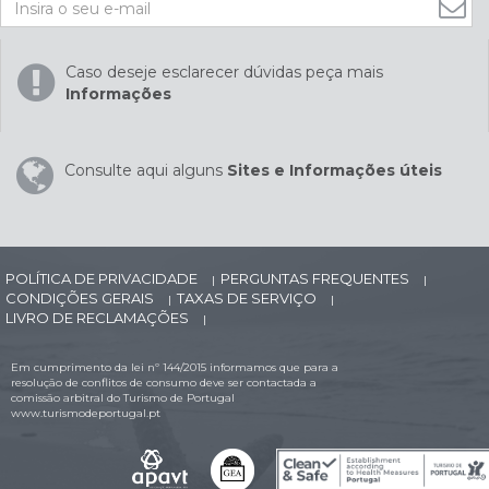
Caso deseje esclarecer dúvidas peça mais
Informações
Consulte aqui alguns
Sites e Informações úteis
POLÍTICA DE PRIVACIDADE
PERGUNTAS FREQUENTES
|
|
CONDIÇÕES GERAIS
TAXAS DE SERVIÇO
|
|
LIVRO DE RECLAMAÇÕES
|
Em cumprimento da lei nº 144/2015 informamos que para a
resolução de conflitos de consumo deve ser contactada a
comissão arbitral do Turismo de Portugal
www.turismodeportugal.pt