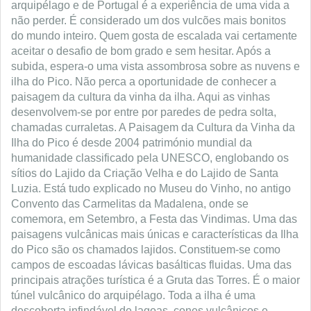
arquipélago e de Portugal é a experiência de uma vida a
não perder. É considerado um dos vulcões mais bonitos
do mundo inteiro. Quem gosta de escalada vai certamente
aceitar o desafio de bom grado e sem hesitar. Após a
subida, espera-o uma vista assombrosa sobre as nuvens e
ilha do Pico. Não perca a oportunidade de conhecer a
paisagem da cultura da vinha da ilha. Aqui as vinhas
desenvolvem-se por entre por paredes de pedra solta,
chamadas curraletas. A Paisagem da Cultura da Vinha da
Ilha do Pico é desde 2004 património mundial da
humanidade classificado pela UNESCO, englobando os
sítios do Lajido da Criação Velha e do Lajido de Santa
Luzia. Está tudo explicado no Museu do Vinho, no antigo
Convento das Carmelitas da Madalena, onde se
comemora, em Setembro, a Festa das Vindimas. Uma das
paisagens vulcânicas mais únicas e características da Ilha
do Pico são os chamados lajidos. Constituem-se como
campos de escoadas lávicas basálticas fluidas. Uma das
principais atrações turística é a Gruta das Torres. É o maior
túnel vulcânico do arquipélago. Toda a ilha é uma
descoberta infindável de lagoas, cones vulcânicos e