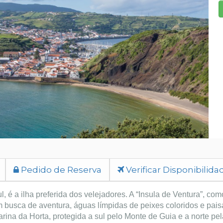
Pedido de Reserva
Verificar Disponibilida
, é a ilha preferida dos velejadores. A “Insula de Ventura”, c
 busca de aventura, águas límpidas de peixes coloridos e pais
arina da Horta, protegida a sul pelo Monte de Guia e a norte 