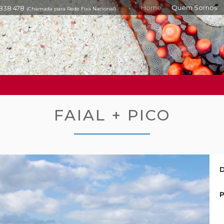
Home
Quem Somos
 838 478
(Chamada para Rede Fixa Nacional)
FAIAL + PICO
D
P