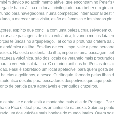
ambém devido ao acolhimento afável que encontram no Peter’s Ca
a de barco à ilha e o local privilegiado para beber um gin ao 
mundo para navegadores, numa competição internacional destina
do, a merecer uma visita, estão as famosas e inspiradas pint
çores, espírito que concilia com uma beleza crua selvagem cuja
 casas e pastagens de cinza vulcânica, levando muitos faialen
forças telúricas no arquipélago. Tal como a profunda cratera d
o endémica da ilha. Em dias de céu limpo, vale a pena percorrer
raciosa.
Na costa ocidental da ilha, impõe-se uma passagem pel
 natureza vulcânica, são dos locais de veraneio mais procurado
ra a vertente sul da ilha. O colorido anil das hortênsias desta
ndão.
Faial é sobretudo um local apetecível para quem gosta de 
aleias e golfinhos, e pesca. O triângulo, formado pelas ilhas 
 autêntico desafio para pescadores desportivos que aqui podem
onto de partida para agradáveis e tranquilos cruzeiros.
rupo central, e é onde está a montanha mais alta de Portugal. Po
Ilha do Pico é ideal para os amantes de natureza. Subir ao pont
erado um dos vulcões mais bonitos do mundo inteiro. Quem gost