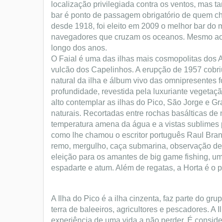
localização privilegiada contra os ventos, mas t
bar é ponto de passagem obrigatório de quem cheg
desde 1918, foi eleito em 2009 o melhor bar do 
navegadores que cruzam os oceanos. Mesmo ao la
longo dos anos.
O Faial é uma das ilhas mais cosmopolitas dos A
vulcão dos Capelinhos. A erupção de 1957 cobriu
natural da ilha e álbum vivo das omnipresentes 
profundidade, revestida pela luxuriante vegetaçã
alto contemplar as ilhas do Pico, São Jorge e G
naturais. Recortadas entre rochas basálticas de
temperatura amena da água e a vistas sublimes pa
como lhe chamou o escritor português Raul Bra
remo, mergulho, caça submarina, observação de b
eleição para os amantes de big game fishing, um
espadarte e atum. Além de regatas, a Horta é o p
A Ilha do Pico é a ilha cinzenta, faz parte do g
terra de baleeiros, agricultores e pescadores. A 
experiência de uma vida a não perder. É consid