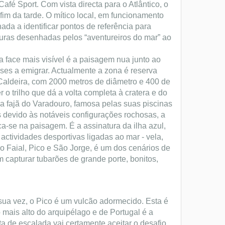
fé Sport. Com vista directa para o Atlântico, o
fim da tarde. O mítico local, em funcionamento
da a identificar pontos de referência para
uras desenhadas pelos “aventureiros do mar” ao
 face mais visível é a paisagem nua junto ao
ses a emigrar. Actualmente a zona é reserva
a Caldeira, com 2000 metros de diâmetro e 400 de
 o trilho que dá a volta completa à cratera e do
a fajã do Varadouro, famosa pelas suas piscinas
s devido às notáveis configurações rochosas, a
ca-se na paisagem. É a assinatura da ilha azul,
actividades desportivas ligadas ao mar - vela,
do Faial, Pico e São Jorge, é um dos cenários de
 capturar tubarões de grande porte, bonitos,
r sua vez, o Pico é um vulcão adormecido. Esta é
o mais alto do arquipélago e de Portugal é a
a de escalada vai certamente aceitar o desafio