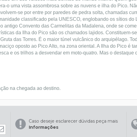
era-o uma vista assombrosa sobre as nuvens e ilha do Pico. N
envolvem-se por entre por paredes de pedra solta, chamadas cur
anidade classificado pela UNESCO, englobando os sítios do L
 no antigo Convento das Carmelitas da Madalena, onde se com
rísticas da Ilha do Pico são os chamados lajidos. Constituem-
a Gruta das Torres. É o maior túnel vulcânico do arquipélago. To
aciço oposto ao Pico Alto, na zona oriental. A Ilha do Pico é t
esca e os trilhos a desvendar em moto-quatro. Mas o destaque d
ação na chegada ao destino.
Caso deseje esclarecer dúvidas peça mais
Informações