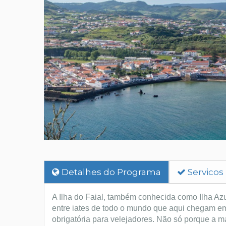
Detalhes do Programa
Servicos
A Ilha do Faial, também conhecida como Ilha Azul
entre iates de todo o mundo que aqui chegam em
obrigatória para velejadores. Não só porque a m