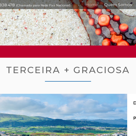
Home
Quem Somos
 838 478
(Chamada para Rede Fixa Nacional)
TERCEIRA + GRACIOSA
D
P