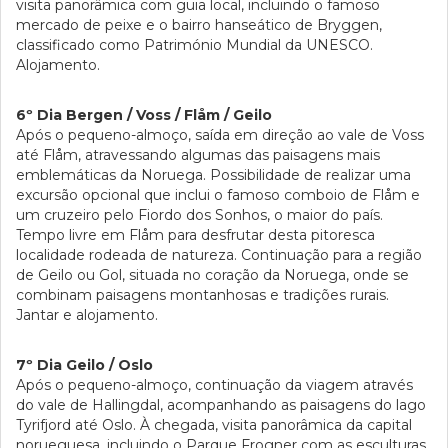
visita panorâmica com guia local, incluindo o famoso
mercado de peixe e o bairro hanseático de Bryggen,
classificado como Património Mundial da UNESCO.
Alojamento.
6º Dia Bergen / Voss / Flåm / Geilo
Após o pequeno-almoço, saída em direção ao vale de Voss
até Flåm, atravessando algumas das paisagens mais
emblemáticas da Noruega. Possibilidade de realizar uma
excursão opcional que inclui o famoso comboio de Flåm e
um cruzeiro pelo Fiordo dos Sonhos, o maior do país.
Tempo livre em Flåm para desfrutar desta pitoresca
localidade rodeada de natureza. Continuação para a região
de Geilo ou Gol, situada no coração da Noruega, onde se
combinam paisagens montanhosas e tradições rurais.
Jantar e alojamento.
7º Dia Geilo / Oslo
Após o pequeno-almoço, continuação da viagem através
do vale de Hallingdal, acompanhando as paisagens do lago
Tyrifjord até Oslo. À chegada, visita panorâmica da capital
norueguesa, incluindo o Parque Frogner com as esculturas