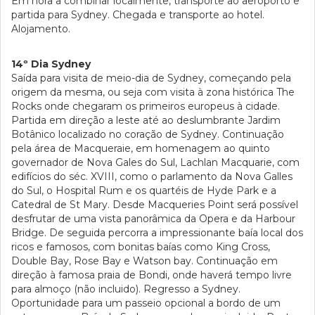
Em hora a combinar localmente, transporte ao aeroporto e
partida para Sydney. Chegada e transporte ao hotel.
Alojamento.
14º Dia Sydney
Saída para visita de meio-dia de Sydney, começando pela
origem da mesma, ou seja com visita à zona histórica The
Rocks onde chegaram os primeiros europeus à cidade.
Partida em direção a leste até ao deslumbrante Jardim
Botânico localizado no coração de Sydney. Continuação
pela área de Macqueraie, em homenagem ao quinto
governador de Nova Gales do Sul, Lachlan Macquarie, com
edifícios do séc. XVIII, como o parlamento da Nova Galles
do Sul, o Hospital Rum e os quartéis de Hyde Park e a
Catedral de St Mary. Desde Macqueries Point será possível
desfrutar de uma vista panorâmica da Opera e da Harbour
Bridge. De seguida percorra a impressionante baía local dos
ricos e famosos, com bonitas baías como King Cross,
Double Bay, Rose Bay e Watson bay. Continuação em
direção à famosa praia de Bondi, onde haverá tempo livre
para almoço (não incluido). Regresso a Sydney.
Oportunidade para um passeio opcional a bordo de um