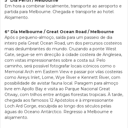
5º Dia Perth / Melbourne
Em hora a combinar localmente, transporte ao aeroporto e
partida para Melbourne. Chegada e transporte ao hotel.
Alojamento.
6º Dia Melbourne / Great Ocean Road / Melbourne
Após o pequeno-almoço, saída para um passeio de dia
inteiro pela Great Ocean Road, um dos percursos costeiros
mais deslumbrantes do mundo. Cruzando a ponte West
Gate, segue-se em direcção à cidade costeira de Anglesea,
com vistas impressionantes sobre a costa sul. Pelo
caminho, será possível fotografar locais icónicos como o
Memorial Arch em Eastern View e passar por vilas costeiras
como Aireys Inlet, Lorne, Wye River e Kennett River, com
possibilidade de avistar fauna local. Paragem para almoço
livre em Apollo Bay e visita ao Parque Nacional Great
Otway, com trilhos entre antigas florestas tropicais. À tarde,
chegada aos famosos 12 Apóstolos e à impressionante
Loch Ard Gorge, esculpida ao longo dos séculos pelas
águas do Oceano Antárctico. Regresso a Melbourne e
alojamento.