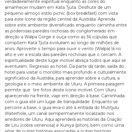
verdadeiramente espiritual enquanto as cores do
amanhecer mudam em Kata Tjuta. Desfrute de um
pequeno-almoço estilo picnic (box breakfast) com vista
para este ícone da região central da Austrália. Aprenda
sobre este ambiente diversificado enquanto caminha entre
as poderosas paredes rochosas do conglomerado em
direção a Walpa Gorge e ouça como as 36 cúpulas que
compõem Kata Tjuta evoluíram ao longo de milhões de
anos. Aproveite o tempo para ouvir o vento (Walpa) lá no
alto e ver a escala das paredes rochosas que o cercam. A
espiritualidade deste lugar incrível abraça todos que aqui se
aventuram. Regresso ao hotel. Da parte da tarde, saída do
hotel para visitar o monólito mais profundo e culturalmente
significativo da Austrália, para aprender sobre a cultura, a
geologia e o meio ambiente de Uluru. A primeira paragem
permite que tire fotos deste ícone incrível. Com Uluru
aparecendo na frente, viaje em direção à base. Caminhada
com o guia até um lugar de tranquilidade. Enquanto se
percorre a base, o guia leva-o até à entrada do Mutitjulu
Waterhole, um canal semipermanente localizado nos
arredores de Uluru. Aqui aprenderá as histórias da Criação
de Liru (cobra venenosa) e Kuniya (píton), bem como uma
série de outras histórias associadas a outras histórias