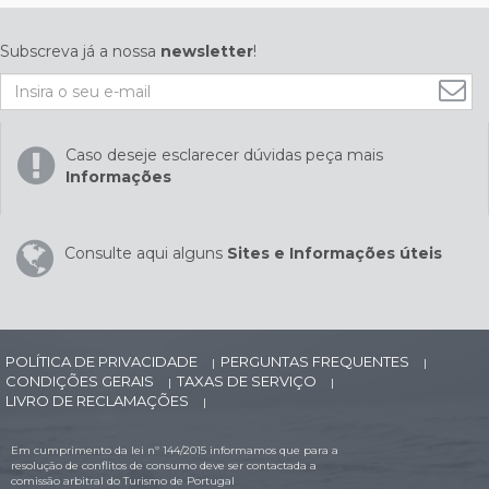
Subscreva já a nossa
newsletter
!
Caso deseje esclarecer dúvidas peça mais
Informações
Consulte aqui alguns
Sites e Informações úteis
POLÍTICA DE PRIVACIDADE
PERGUNTAS FREQUENTES
|
|
CONDIÇÕES GERAIS
TAXAS DE SERVIÇO
|
|
LIVRO DE RECLAMAÇÕES
|
Em cumprimento da lei nº 144/2015 informamos que para a
resolução de conflitos de consumo deve ser contactada a
comissão arbitral do Turismo de Portugal