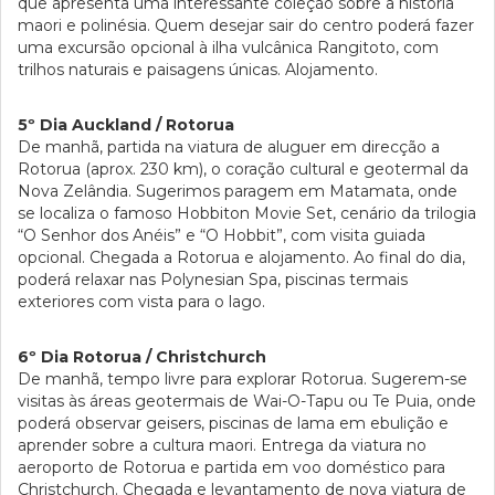
que apresenta uma interessante coleção sobre a história
maori e polinésia. Quem desejar sair do centro poderá fazer
uma excursão opcional à ilha vulcânica Rangitoto, com
trilhos naturais e paisagens únicas. Alojamento.
5º Dia Auckland / Rotorua
De manhã, partida na viatura de aluguer em direcção a
Rotorua (aprox. 230 km), o coração cultural e geotermal da
Nova Zelândia. Sugerimos paragem em Matamata, onde
se localiza o famoso Hobbiton Movie Set, cenário da trilogia
“O Senhor dos Anéis” e “O Hobbit”, com visita guiada
opcional. Chegada a Rotorua e alojamento. Ao final do dia,
poderá relaxar nas Polynesian Spa, piscinas termais
exteriores com vista para o lago.
6º Dia Rotorua / Christchurch
De manhã, tempo livre para explorar Rotorua. Sugerem-se
visitas às áreas geotermais de Wai-O-Tapu ou Te Puia, onde
poderá observar geisers, piscinas de lama em ebulição e
aprender sobre a cultura maori. Entrega da viatura no
aeroporto de Rotorua e partida em voo doméstico para
Christchurch. Chegada e levantamento de nova viatura de