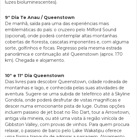
luzes bioluminescentes).
9º Dia Te Anau / Queenstown
De manhã, saída para uma das experiências mais
emblemáticas do país: o cruzeiro pelo Milford Sound
(opcional), onde poderá contemplar altas montanhas
cobertas de floresta, cascatas imponentes e, com alguma
sorte, golfinhos e focas. Regresso pela mesma estrada
panorâmica e continuação até Queenstown (aprox. 170
km). Chegada e alojamento.
10º e 11º Dia Queenstown
Dias livres para descobrir Queenstown, cidade rodeada de
montanhas e lago, e conhecida pelas suas atividades de
aventura. Sugere-se uma subida de teleférico até à Skyline
Gondola, onde poderá desfrutar de vistas magníficas e
descer numa emocionante pista de luge. Outras opções
incluem passeio de jet boat no Rio Dart, tour a Arrowtown,
antiga vila mineira, ou até uma visita à região vinícola de
Gibbston Valley, com provas de vinhos. Para quem procura
relaxar, o passeio de barco pelo Lake Wakatipu oferece
uma forma tranquila de admirar a paisagem. Alojamento.