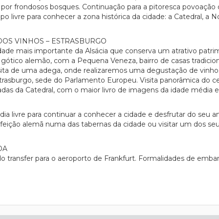
or frondosos bosques. Continuação para a pitoresca povoação de
o livre para conhecer a zona histórica da cidade: a Catedral, a N
OS VINHOS – ESTRASBURGO
dade mais importante da Alsácia que conserva um atrativo patrim
o gótico alemão, com a Pequena Veneza, bairro de casas tradicio
isita de uma adega, onde realizaremos uma degustação de vinh
strasburgo, sede do Parlamento Europeu. Visita panorâmica do cen
adas da Catedral, com o maior livro de imagens da idade média e
dia livre para continuar a conhecer a cidade e desfrutar do seu
ca refeição alemã numa das tabernas da cidade ou visitar um dos
OA
transfer para o aeroporto de Frankfurt. Formalidades de embar