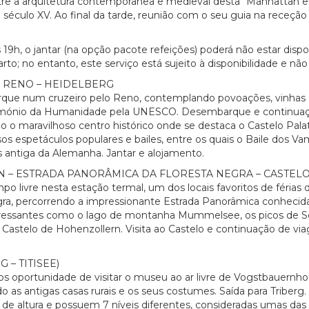
 a arquitetura contemporânea e medieval desta “Manhattan eu
 século XV. Ao final da tarde, reunião com o seu guia na receção
9h, o jantar (na opção pacote refeições) poderá não estar disponí
arto; no entanto, este serviço está sujeito à disponibilidade e não
 RENO – HEIDELBERG
e num cruzeiro pelo Reno, contemplando povoações, vinhas e c
trimónio da Humanidade pela UNESCO. Desembarque e continuaçã
o o maravilhoso centro histórico onde se destaca o Castelo Palat
s espetáculos populares e bailes, entre os quais o Baile dos Vamp
is antiga da Alemanha. Jantar e alojamento.
– ESTRADA PANORÂMICA DA FLORESTA NEGRA – CASTEL
livre nesta estação termal, um dos locais favoritos de férias 
Negra, percorrendo a impressionante Estrada Panorâmica conhec
nteressantes como o lago de montanha Mummelsee, os picos de Sc
astelo de Hohenzollern. Visita ao Castelo e continuação de viag
– TITISEE)
oportunidade de visitar o museu ao ar livre de Vogstbauernhof
as antigas casas rurais e os seus costumes. Saída para Triberg.
 m de altura e possuem 7 níveis diferentes, consideradas umas d