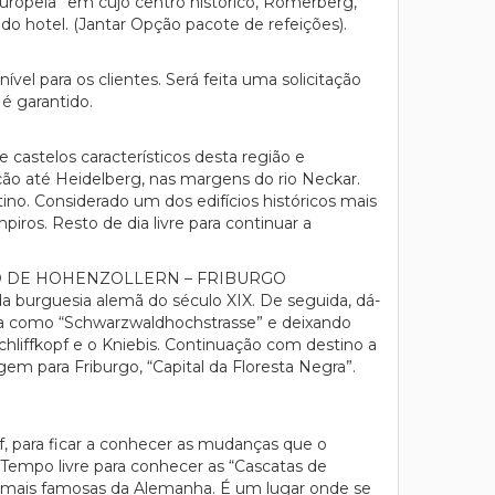
ropeia” em cujo centro histórico, Römerberg,
 do hotel. (Jantar Opção pacote de refeições).
vel para os clientes. Será feita uma solicitação
 é garantido.
astelos característicos desta região e
o até Heidelberg, nas margens do rio Neckar.
ino. Considerado um dos edifícios históricos mais
iros. Resto de dia livre para continuar a
O DE HOHENZOLLERN – FRIBURGO
da burguesia alemã do século XIX. De seguida, dá-
ida como “Schwarzwaldhochstrasse” e deixando
hliffkopf e o Kniebis. Continuação com destino a
em para Friburgo, “Capital da Floresta Negra”.
, para ficar a conhecer as mudanças que o
 Tempo livre para conhecer as “Cascatas de
as mais famosas da Alemanha. É um lugar onde se