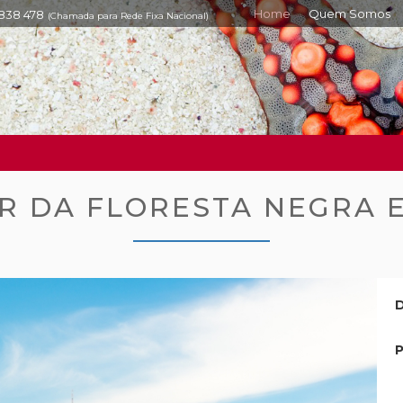
Home
Quem Somos
 838 478
(Chamada para Rede Fixa Nacional)
R DA FLORESTA NEGRA E
D
P