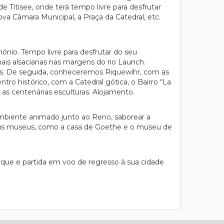
 Titisee, onde terá tempo livre para desfrutar
ova Câmara Municipal, a Praça da Catedral, etc.
ónio. Tempo livre para desfrutar do seu
nais alsacianas nas margens do rio Launch.
os. De seguida, conheceremos Riquewihr, com as
tro histórico, com a Catedral gótica, o Bairro “La
 as centenárias esculturas. Alojamento.
 ambiente animado junto ao Reno, saborear a
 seus museus, como a casa de Goethe e o museu de
que e partida em voo de regresso à sua cidade