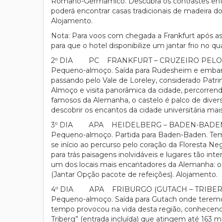
Romano-Germâmico. Descubra os contrastes entre
poderá encontrar casas tradicionais de madeira do
Alojamento.
Nota: Para voos com chegada a Frankfurt após as 1
para que o hotel disponibilize um jantar frio no qu
2º DIA PC FRANKFURT – CRUZEIRO PELO
Pequeno-almoço. Saída para Rudesheim e embarqu
passando pelo Vale de Loreley, considerado Pa
Almoço e visita panorâmica da cidade, percorrend
famosos da Alemanha, o castelo é palco de diverso
descobrir os encantos da cidade universitária ma
3º DIA APA HEIDELBERG – BADEN-BADEN 
Pequeno-almoço. Partida para Baden-Baden. Tempo 
se início ao percurso pelo coração da Floresta 
para trás paisagens inolvidáveis e lugares tão i
um dos locais mais encantadores da Alemanha: o C
(Jantar Opção pacote de refeições). Alojamento.
4º DIA APA FRIBURGO (GUTACH – TRIBERG 
Pequeno-almoço. Saída para Gutach onde teremos 
tempo provocou na vida desta região, conhecendo 
Triberg” (entrada incluída) que atingem até 163