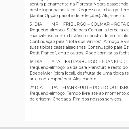
sentirá plenamente na Floresta Negra passeando p
deste lugar paradisíaco. Regresso a Friburgo. Temp
(Jantar Opção pacote de refeições). Alojamento.
5º DIA MP FRIBURGO – COLMAR – ROTA D
Pequeno-almoço. Saída para Colmar, a terceira ci
maravilhoso centro histórico construído em estil
Continuação pela “Rota dos Vinhos”. Almoço e v
suas típicas casas alsacianas. Continuação para E
Petit France”, entre outros. Pode admirar as fach
6º DIA APA ESTRASBURGO – FRANKFURT
Pequeno-almoço. Saída para Frankfurt e resto do 
Ebebelwier (cidra local), desfrutar de uma típi
arte contemporânea. Alojamento.
7º DIA PA FRANKFURT – PORTO OU LISB
Pequeno-almoço. Tempo livre até ao momento do 
de origem. Chegada. Fim dos nossos serviços.