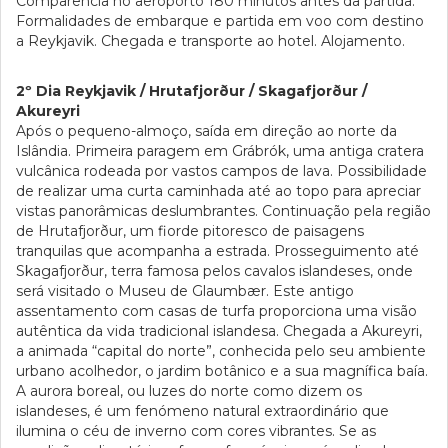
Comparência no aeroporto 180 minutos antes da partida.
Formalidades de embarque e partida em voo com destino
a Reykjavik. Chegada e transporte ao hotel. Alojamento.
2º Dia Reykjavik / Hrutafjorður / Skagafjorður /
Akureyri
Após o pequeno-almoço, saída em direção ao norte da
Islândia. Primeira paragem em Grábrók, uma antiga cratera
vulcânica rodeada por vastos campos de lava. Possibilidade
de realizar uma curta caminhada até ao topo para apreciar
vistas panorâmicas deslumbrantes. Continuação pela região
de Hrutafjorður, um fiorde pitoresco de paisagens
tranquilas que acompanha a estrada. Prosseguimento até
Skagafjorður, terra famosa pelos cavalos islandeses, onde
será visitado o Museu de Glaumbær. Este antigo
assentamento com casas de turfa proporciona uma visão
autêntica da vida tradicional islandesa. Chegada a Akureyri,
a animada “capital do norte”, conhecida pelo seu ambiente
urbano acolhedor, o jardim botânico e a sua magnífica baía.
A aurora boreal, ou luzes do norte como dizem os
islandeses, é um fenómeno natural extraordinário que
ilumina o céu de inverno com cores vibrantes. Se as