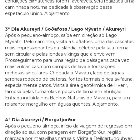
condições climatéricas forem favoráveis, será realizada uma
caminhada noturna dedicada à observação deste
espetáculo único. Alojamento.
3º Dia Akureyri / Goðafoss / Lago Mývatn / Akureyri
Após o pequeno-almoço, saída em direção ao Lago
Mývatn. Pelo caminho, visita a Goðafoss, uma das cascatas
mais impressionantes da Islândia, célebre pela sua forma
semicircular e pelas lendas vikings que a envolvem.
Prosseguimento para uma região de paisagens cada vez
mais vulcânicas, com campos de lava e formações
rochosas singulares. Chegada a Mývatn, lago de águas
serenas rodeado de crateras, fontes termais e rica avifauna,
especialmente patos. Visita à área geotérmica de Hverir,
famosa pelas fumarolas e poças de lama em ebulição.
Entrada incluída nos Banhos Naturais de Mývatn, para um
relaxante mergulho em águas quentes. Alojamento.
4º Dia Akureyri / Borgafjorður
Após o pequeno-almoço, início da viagem de regresso em
direção ao sul, com paragem em Borgafjorður, região
marcada por maravilhas naturais. Visita a Deildartunguhver,