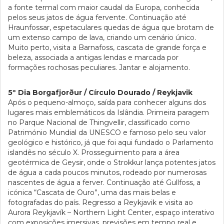
a fonte termal com maior caudal da Europa, conhecida
pelos seus jatos de água fervente. Continuação até
Hraunfossar, espetaculares quedas de água que brotam de
um extenso campo de lava, criando um cenário único.
Muito perto, visita a Barnafoss, cascata de grande força e
beleza, associada a antigas lendas e marcada por
formações rochosas peculiares. Jantar e alojamento.
5º Dia Borgafjorður / Círculo Dourado / Reykjavik
Após o pequeno-almoço, saída para conhecer alguns dos
lugares mais emblemáticos da Islândia. Primeira paragem
no Parque Nacional de Thingvellir, classificado como
Património Mundial da UNESCO e famoso pelo seu valor
geológico e histórico, já que foi aqui fundado o Parlamento
islandês no século X. Prosseguimento para a área
geotérmica de Geysir, onde o Strokkur lança potentes jatos
de água a cada poucos minutos, rodeado por numerosas
nascentes de água a ferver. Continuação até Gullfoss, a
icónica “Cascata de Ouro”, uma das mais belas e
fotografadas do país. Regresso a Reykjavik e visita ao
Aurora Reykjavík – Northern Light Center, espaço interativo
com exposições imersivas, previsões em tempo real e