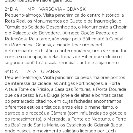
disponibilidade e não é garantido.
2º DIA MP VARSÓVIA – GDANSK
Pequeno-almoço. Visita panorâmica do centro histórico: a
Rota Real, os Monumentos do Gueto e da Insurreição, o
Túmulo do Soldado Desconhecido, o Monumento a Chopin
e o Palacete de Belvedere. (Almoço Opção Pacote de
Refeições). Pela tarde, irão viajar pelo Báltico até à Capital
da Pomerânia: Gdansk, a cidade teve um papel
determinante na história contemporânea, uma vez que foi
com a sua ocupação pelas tropas de Hitler que eclodiu o
segundo conflito à escala mundial. Jantar e alojamento.
3º DIA APA GDANSK
Pequeno-almoço. Visita panorâmica pelos maiores pontos
de interesse da cidade: as Antigas Fortificações, a Porta
Alta, a Torre da Prisão, a Casa das Torturas, a Porta Dourada
que dá acesso à rua Dluga (cheia de altas e bonitas casas
do patriarcado citadino, em cujas fachadas encontramos
diferentes estilos artísticos, entre eles: o maneirismo, o
barroco e o rococó), a Câmara (com influências do gótico e
do renascimento), o Mercado, a Fonte de Neptuno, a Torre
da Basílica de Santa Maria, os Estaleiros de Gdansk (lugar
onde nasceu o movimento solidário liderado por Lech