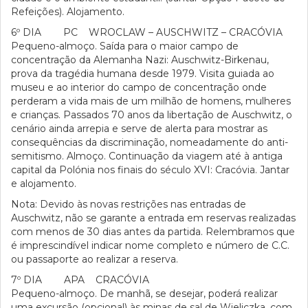
Refeições). Alojamento.
6º DIA PC WROCLAW – AUSCHWITZ – CRACÓVIA
Pequeno-almoço. Saída para o maior campo de
concentração da Alemanha Nazi: Auschwitz-Birkenau,
prova da tragédia humana desde 1979. Visita guiada ao
museu e ao interior do campo de concentração onde
perderam a vida mais de um milhão de homens, mulheres
e crianças. Passados 70 anos da libertação de Auschwitz, o
cenário ainda arrepia e serve de alerta para mostrar as
consequências da discriminação, nomeadamente do anti-
semitismo. Almoço. Continuação da viagem até à antiga
capital da Polónia nos finais do século XVI: Cracóvia. Jantar
e alojamento.
Nota: Devido às novas restrições nas entradas de
Auschwitz, não se garante a entrada em reservas realizadas
com menos de 30 dias antes da partida. Relembramos que
é imprescindível indicar nome completo e número de C.C.
ou passaporte ao realizar a reserva.
7º DIA APA CRACÓVIA
Pequeno-almoço. De manhã, se desejar, poderá realizar
uma excursão (opcional) às minas de sal de Wieliczka, com