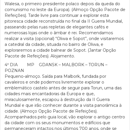
Walesa, o primeiro presidente polaco depois da queda do
comunismo no leste da Europa). (Almoço Opção Pacote de
Refeições). Tarde livre para continuar a explorar esta
pitoresca cidade reconstruída no final da II Guerra Mundial,
passeando pelas ruas repletas de elegantes cafés e
numerosas lojas onde o âmbar é rei. Recomendamos
realizar a visita (opcional) “Oliwa e Sopot”, onde visitaremos
a catedral da cidade, situada no bairro de Oliwa, e
exploraremos a cidade balnear de Sopot. (Jantar Opção
Pacote de Refeições). Alojamento.
4º DIA MP GDANSK – MALBORK – TORUN –
POZNAN
Pequeno-almoço. Saída para Malbork, fundada por
cavaleiros e onde podemos livremente explorar o
emblemático castelo antes de seguir para Torun, uma das
cidades mais encantadoras da Europa e que,
miraculosamente, escapou à destruição da II Guerra
Mundial e que irão conhecer durante a visita panorâmica à
cidade. (Almoço Opção Pacote de Refeições).
Acompanhados pelo guia local, vão explorar o antigo centro
da cidade com os seus monumentos e edifícios que
permaneceram intactos nos últimos 700 anos, onde se