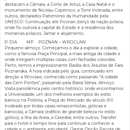
destacam a Câmara, a Corte de Artus, a Casa Natal e o
monumento de Nicolau Copérnico, a Torre Inclinada, entre
outros, declarados Património da Humanidade pela
UNESCO. Continuação até Poznan, berço da nação polaca,
onde foi outrora a capital do Estado e a residência dos
monarcas polacos. Jantar e alojamento.
5º DIA MP POZNAN – WROCLAW
Pequeno-almoço. Começamos o dia a explorar a cidade,
como a famosa Praça Principal, a mais antiga da cidade e
onde integram múltiplas casas com fachadas coloridas.
Perto, temos a impressionante Basília dos Jesuítas de Fara
Poznanska. À hora indicada pelo guia, continuarão em
direção a Wroclaw, conhecida como passando “A cidade
das Cem Pontes”, passando pela Baixa Silésia. Almoço.
Visita panorâmica pelo centro histórico: onde encontramos
a Universidade, um dos melhores exemplos do estilo
barroco na Polónia, a Praça do Mercado do século XIII
(rodeado por lindas casas renascentistas, góticas e
barrocas), a Câmara (edifício de grande beleza no estilo
gótico), a Ilha da Areia, a Catedral, entre outros. Transfer
para o hotel e tempo livre para continuar a conhecer a
cidade e o ambiente estudantil. (Jantar Opção Pacote de