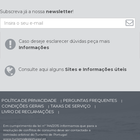
Subscreva já a nossa
newsletter
!
Caso deseje esclarecer dúvidas peça mais
Informações
Consulte aqui alguns
Sites e Informações úteis
POLÍTICA DE PRIVACIDADE
PERGUNTAS FREQUENTES
|
|
CONDIÇÕES GERAIS
TAXAS DE SERVIÇO
|
|
LIVRO DE RECLAMAÇÕES
|
Em cumprimento da lei nº 144/2015 informamos que para a
resolução de conflitos de consumo deve ser contactada a
comissão arbitral do Turismo de Portugal
www.turismodeportugal.pt