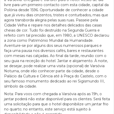
livre para um primeiro contacto com esta cidade, capital da
Polónia desde 1596. Oportunidade de conhecer a cidade
que já viveu dias cinzentos, tristes e conturbados, mas que
agora transborda alegria pelas suas ruas. Passeie pela
Cidade Velha e repare nos detalhes delicados das casas
cheias de cor. Tudo foi destruído na Segunda Guerra e
refeito com tal precisão que, em 1980, a UNESCO declarou
a zona como Património Mundial da Humanidade.
Aventure-se por alguns dos seus numerosos parques e
faça uma pausa nos diversos cafés, bares e restaurantes
com mesas nas calçadas. Ao final da tarde, reunião com o
seu guia na receção do hotel. Jantar e alojamento. À noite,
se desejar, pode realizar uma visita (opcional) de Varsóvia
Noturna, onde irão conhecer parte da cidade, desde o
Palácio da Cultura e Ciência até à Praça do Castelo, com o
seu famoso monumento dedicado ao rei Sigismundo III,
símbolo da cidade.
Nota: Para voos com chegada a Varsóvia após as 19h, o
jantar poderá não estar disponível para os clientes. Será feita
uma solicitação para que o hotel disponibilize um jantar frio
no quarto; no entanto, este serviço está sujeito à