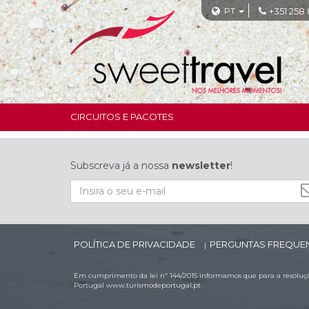
PT
+351 258
CIRCUITOS E PACOTES
Subscreva já a nossa
newsletter
!
POLÍTICA DE PRIVACIDADE
PERGUNTAS FREQUE
|
Em cumprimento da lei nº 144/2015 informamos que para a resolução
Portugal
www.turismodeportugal.pt