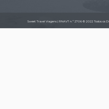
Sweet Travel Viagens | RNAVT n.º 2706 © 2022 Todos os Di