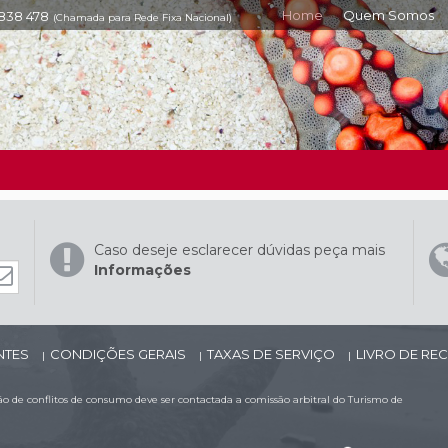
Home
Quem Somos
 838 478
(Chamada para Rede Fixa Nacional)
Caso deseje esclarecer dúvidas peça mais
Informações
NTES
CONDIÇÕES GERAIS
TAXAS DE SERVIÇO
LIVRO DE R
|
|
|
 de conflitos de consumo deve ser contactada a comissão arbitral do Turismo de